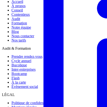
Accueil
À propos
Conseil
Contentieux
Audit
Formation
Notre équipe
Blog
Nous contacter
Nos tarifs
Audit & Formation
Prendre rendez-vous
Cycle annuel
Bucolique
Inter-entreprises
Bootcamp
Flash
À la carte
Évènement social
LÉGAL
Politique de confidentialité